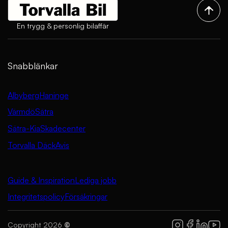
En trygg & personlig bilaffär
Snabblänkar
Albyberg
Haninge
Värmdö
Sätra
Sätra-Kia
Skadecenter
Torvalla Däck
Avis
Guide & Inspiration
Lediga jobb
Integritetspolicy
Försäkringar
Copyright 2026
©