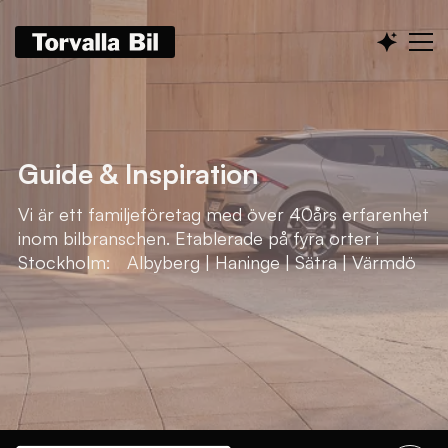
Guide & Inspiration
Vi är ett familjeföretag med över 40års erfarenhet
inom bilbranschen. Etablerade på fyra orter i
Stockholm: Albyberg | Haninge | Sätra | Värmdö