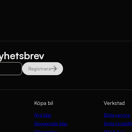
Köpa bil
Verkstad
yhetsbrev
Registrera
Köpa bil
Verkstad
Nya bilar
Boka service
Begagnade bilar
Boka hjulskift
Bilmodeller
Plåt & lack