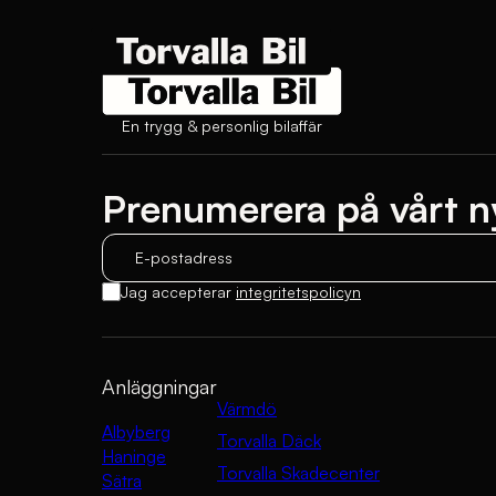
En trygg & personlig bilaffär
Prenumerera på vårt n
E-postadress
Jag accepterar
integritetspolicyn
Anläggningar
Värmdö
Albyberg
Torvalla Däck
Haninge
Torvalla Skadecenter
Sätra