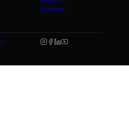
Försäkringar
icy