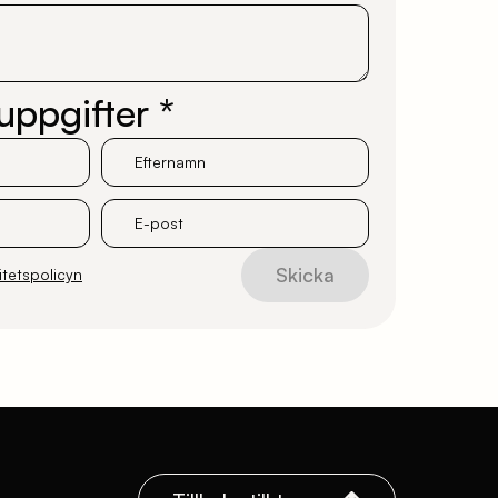
uppgifter *
Efternamn
E-post
Skicka
itetspolicyn