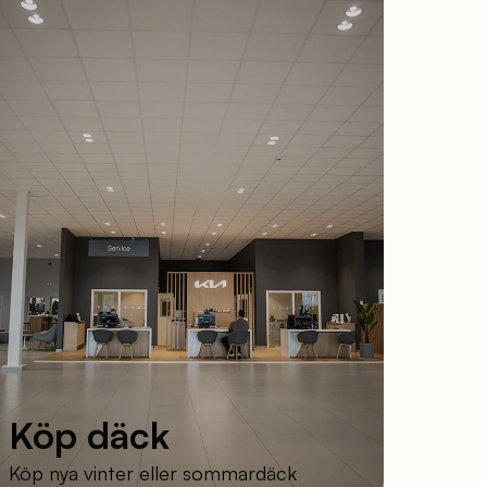
Köp däck
Köp nya vinter eller sommardäck