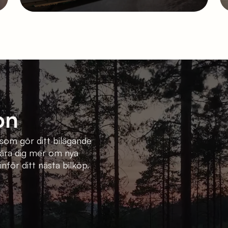
on
n som gör ditt bilägande
 lära dig mer om nya
inför ditt nästa bilköp.