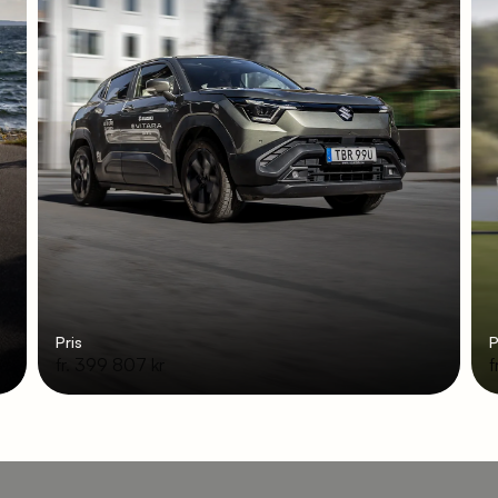
Pris
P
fr. 399 807 kr
f