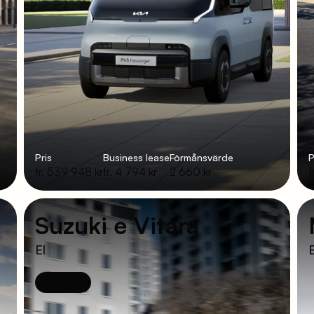
Pris
Business lease
Förmånsvärde
P
fr. 539 948 kr
fr. 4 794 kr
2 660 kr
f
Suzuki e Vitara
El
E
Kampanj