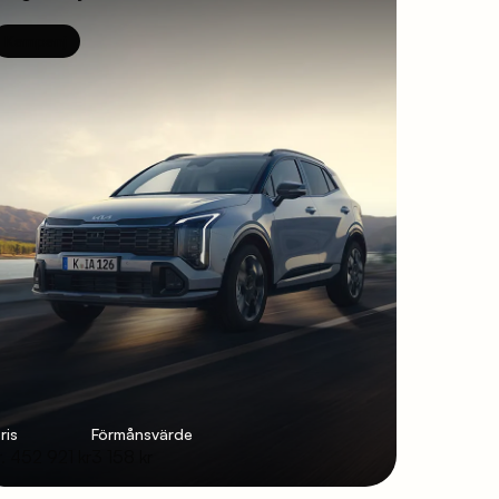
Kampanj
ris
Förmånsvärde
r. 452 921 kr
3 158 kr