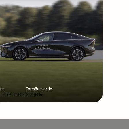
ris
Förmånsvärde
r. 439 560 kr
2 258 kr