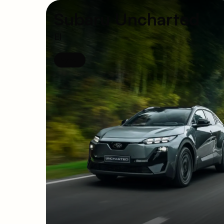
Subaru Uncharted
El
Nyhet