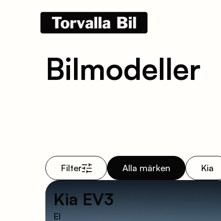
Bilmodeller
Filter
Alla märken
Kia
Kia EV3
El