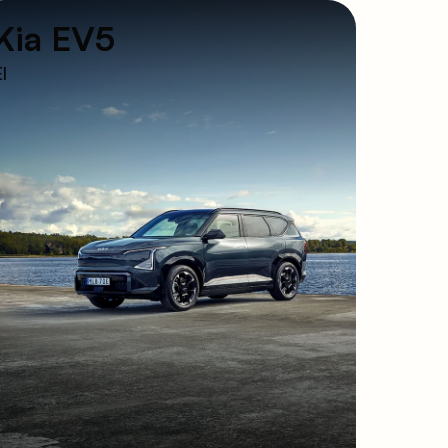
Kia EV5
l