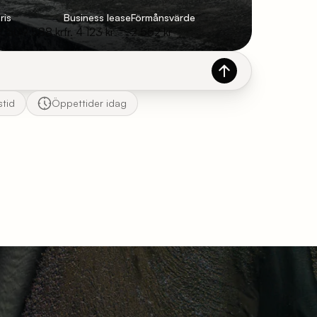
ris
Business lease
Förmånsvärde
r. 509 588 kr
fr. 4 123 kr
2 552 kr
stid
Öppettider idag