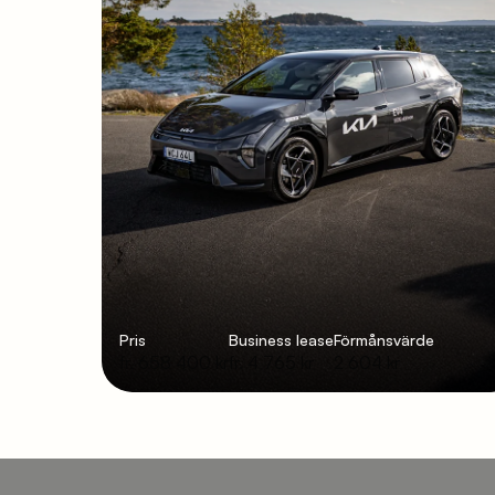
Pris
Business lease
Förmånsvärde
fr. 658 400 kr
fr. 4 765 kr
2 604 kr