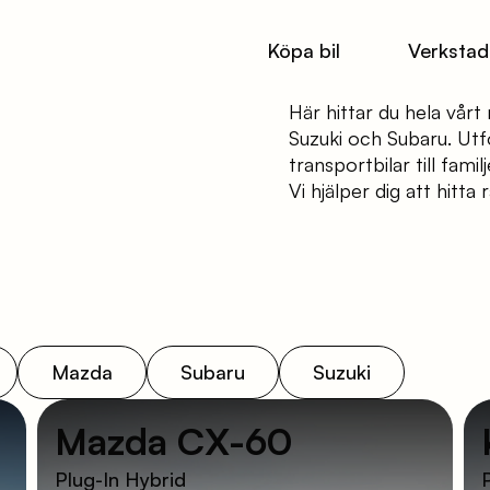
Köpa bil
Verkstad
Här hittar du hela vårt
Suzuki och Subaru. Utf
transportbilar till fam
Vi hjälper dig att hitta
Mazda
Subaru
Suzuki
Mazda CX-60
Plug-In Hybrid