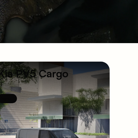
Kia PV5 Cargo
l
Nyhet