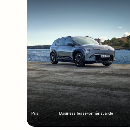
Pris
Business lease
Förmånsvärde
fr. 467 636 kr
fr. 3 905 kr
2 402 kr