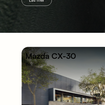
Läs mer
Mazda CX-30
Bensin