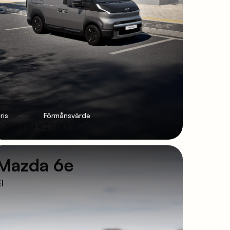
ris
Förmånsvärde
r. 351 540 kr
2 401 kr
Mazda 6e
l