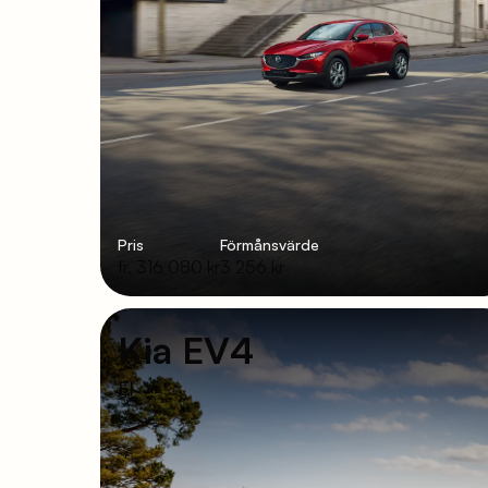
Pris
Förmånsvärde
fr. 316 080 kr
3 256 kr
Kia EV4
El