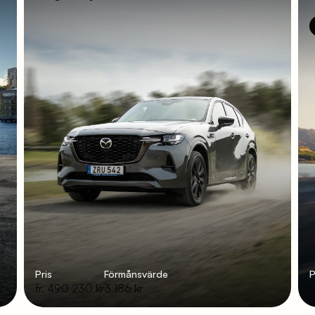
Pris
Förmånsvärde
P
fr. 490 230 kr
3 186 kr
f