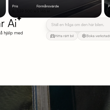
Pris
Förmånsvärde
P
fr. 339 500 kr
3 146 kr
f
år Ai
få hjälp med
Hitta rätt bil
Boka verkstad