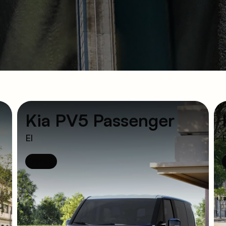
Kia PV5 Passenger
El
E
Nyhet