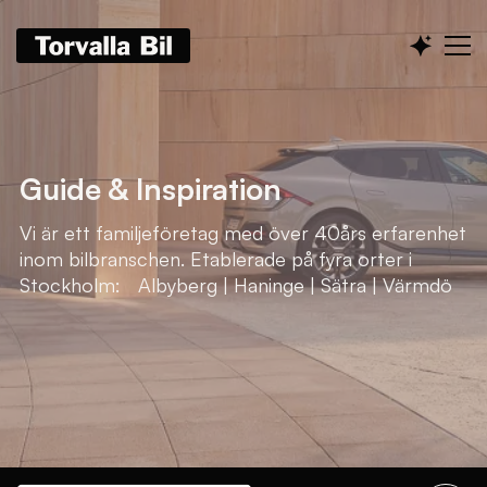
Guide & Inspiration
Vi är ett familjeföretag med över 40års erfarenhet
inom bilbranschen. Etablerade på fyra orter i
Stockholm: Albyberg | Haninge | Sätra | Värmdö