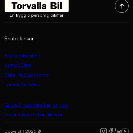
En trygg & personlig bilaffär
Snabblänkar
Albyberg
Haninge
Värmdö
Sätra
Sätra-Kia
Skadecenter
Torvalla Däck
Avis
Guide & Inspiration
Lediga jobb
Integritetspolicy
Försäkringar
Copyright 2026
©