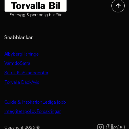
En trygg & personlig bilaffär
Snabblänkar
Albyberg
Haninge
Värmdö
Sätra
Sätra-Kia
Skadecenter
Torvalla Däck
Avis
Guide & Inspiration
Lediga jobb
Integritetspolicy
Försäkringar
Copyright 2026
©