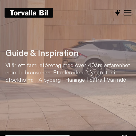
Guide & Inspiration
Vi är ett familjeföretag med över 40års erfarenhet
inom bilbranschen. Etablerade på fyra orter i
Stockholm: Albyberg | Haninge | Sätra | Värmdö