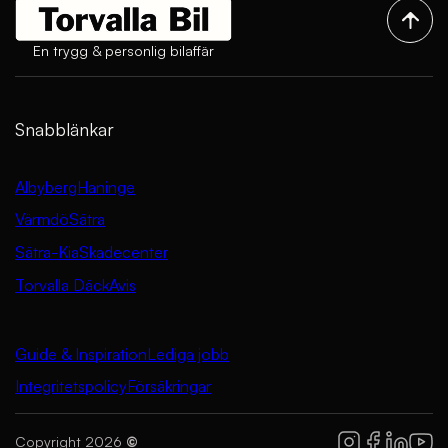
En trygg & personlig bilaffär
Snabblänkar
Albyberg
Haninge
Värmdö
Sätra
Sätra-Kia
Skadecenter
Torvalla Däck
Avis
Guide & Inspiration
Lediga jobb
Integritetspolicy
Försäkringar
Copyright 2026
©