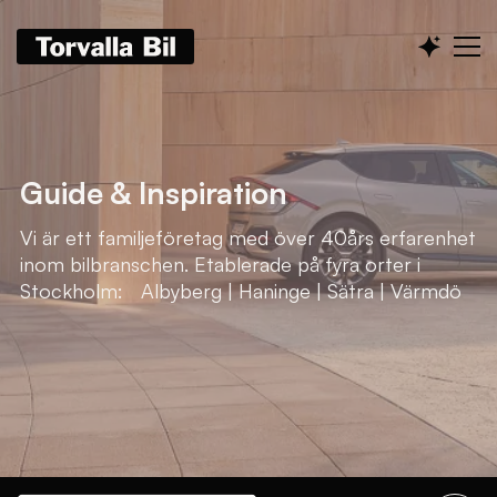
Guide & Inspiration
Vi är ett familjeföretag med över 40års erfarenhet
inom bilbranschen. Etablerade på fyra orter i
Stockholm: Albyberg | Haninge | Sätra | Värmdö