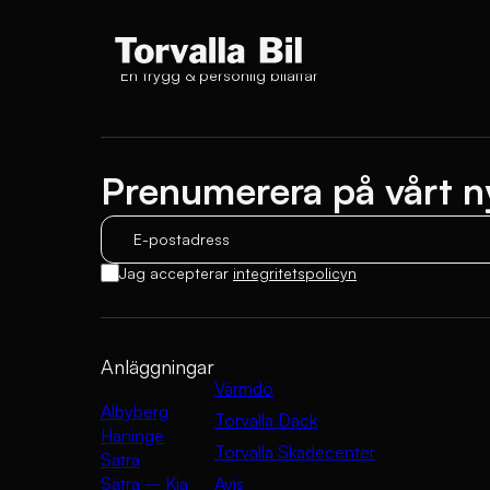
En trygg & personlig bilaffär
Prenumerera på vårt n
E-postadress
Jag accepterar
integritetspolicyn
Anläggningar
Värmdö
Albyberg
Torvalla Däck
Haninge
Torvalla Skadecenter
Sätra
Sätra – Kia
Avis