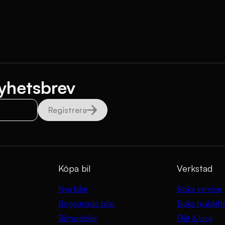
Köpa bil
Verkstad
yhetsbrev
Registrera
Köpa bil
Verkstad
Nya bilar
Boka service
Begagnade bilar
Boka hjulskift
Bilmodeller
Plåt & lack