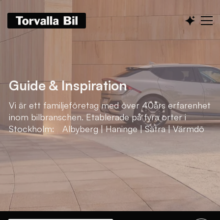
Guide & Inspiration
Vi är ett familjeföretag med över 40års erfarenhet
inom bilbranschen. Etablerade på fyra orter i
Stockholm: Albyberg | Haninge | Sätra | Värmdö