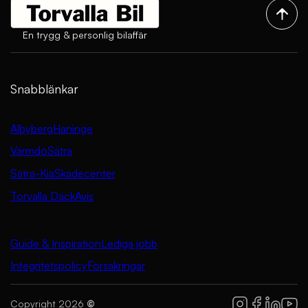
En trygg & personlig bilaffär
Snabblänkar
Albyberg
Haninge
Värmdö
Sätra
Sätra-Kia
Skadecenter
Torvalla Däck
Avis
Guide & Inspiration
Lediga jobb
Integritetspolicy
Försäkringar
Copyright 2026
©