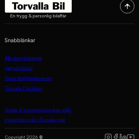
En trygg & personlig bilaffär
Snabblänkar
Albyberg
Haninge
Värmdö
Sätra
Sätra-Kia
Skadecenter
Torvalla Däck
Avis
Guide & Inspiration
Lediga jobb
Integritetspolicy
Försäkringar
Copyright 2026
©