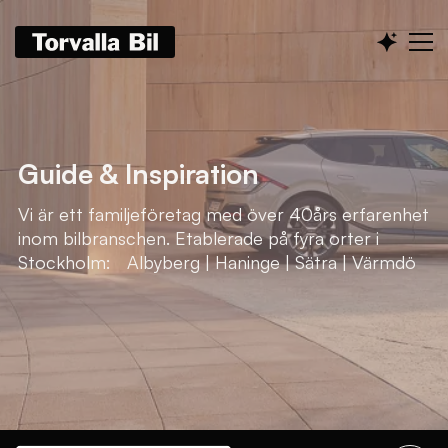
Guide & Inspiration
Vi är ett familjeföretag med över 40års erfarenhet
inom bilbranschen. Etablerade på fyra orter i
Stockholm: Albyberg | Haninge | Sätra | Värmdö