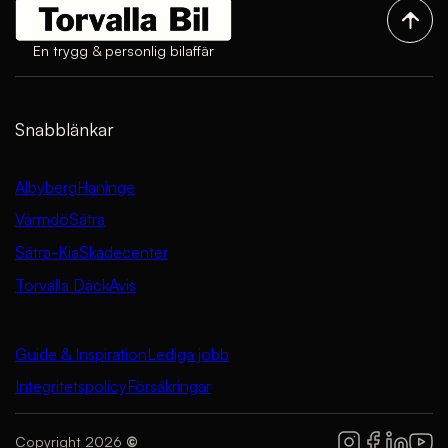
En trygg & personlig bilaffär
Snabblänkar
Albyberg
Haninge
Värmdö
Sätra
Sätra-Kia
Skadecenter
Torvalla Däck
Avis
Guide & Inspiration
Lediga jobb
Integritetspolicy
Försäkringar
Copyright 2026
©