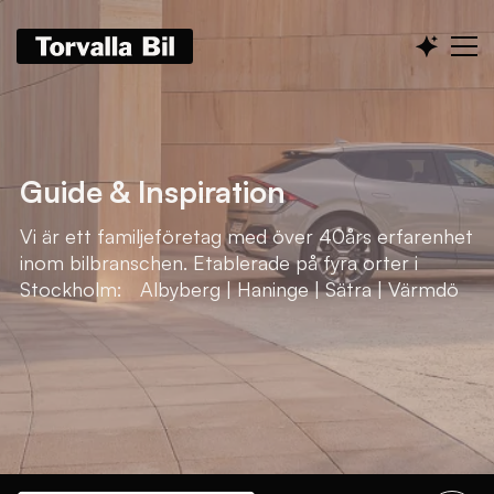
Guide & Inspiration
Vi är ett familjeföretag med över 40års erfarenhet
inom bilbranschen. Etablerade på fyra orter i
Stockholm: Albyberg | Haninge | Sätra | Värmdö