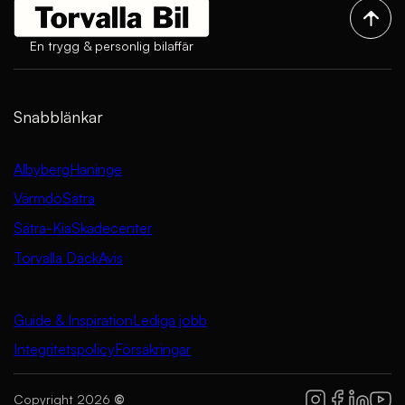
En trygg & personlig bilaffär
Snabblänkar
Albyberg
Haninge
Värmdö
Sätra
Sätra-Kia
Skadecenter
Torvalla Däck
Avis
Guide & Inspiration
Lediga jobb
Integritetspolicy
Försäkringar
Copyright 2026
©