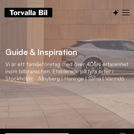
Guide & Inspiration
Vi är ett familjeföretag med över 40års erfarenhet
inom bilbranschen. Etablerade på fyra orter i
Stockholm: Albyberg | Haninge | Sätra | Värmdö