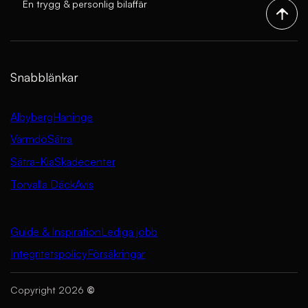
En trygg & personlig bilaffär
Snabblänkar
Albyberg
Haninge
Värmdö
Sätra
Sätra-Kia
Skadecenter
Torvalla Däck
Avis
Guide & Inspiration
Lediga jobb
Integritetspolicy
Försäkringar
Copyright 2026
©