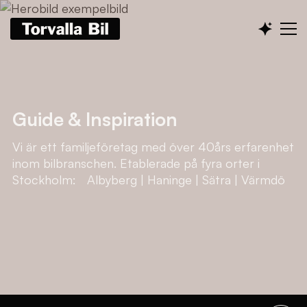
Guide & Inspiration
Vi är ett familjeföretag med över 40års erfarenhet
inom bilbranschen. Etablerade på fyra orter i
Stockholm: Albyberg | Haninge | Sätra | Värmdö