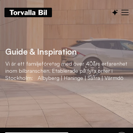
Guide & Inspiration
Vi är ett familjeföretag med över 40års erfarenhet
inom bilbranschen. Etablerade på fyra orter i
Stockholm: Albyberg | Haninge | Sätra | Värmdö