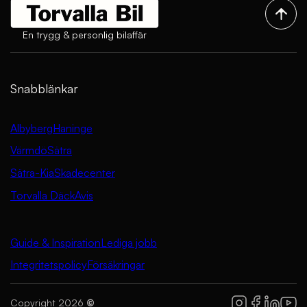
En trygg & personlig bilaffär
Snabblänkar
Albyberg
Haninge
Värmdö
Sätra
Sätra-Kia
Skadecenter
Torvalla Däck
Avis
Guide & Inspiration
Lediga jobb
Integritetspolicy
Försäkringar
Copyright 2026
©