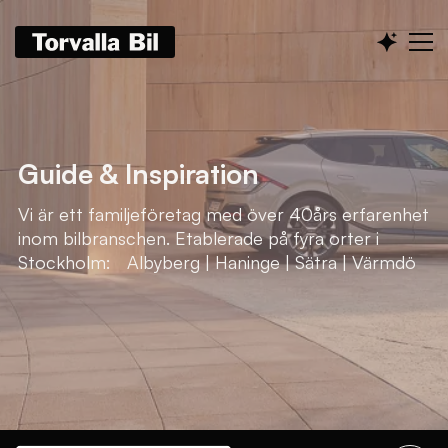
Guide & Inspiration
Vi är ett familjeföretag med över 40års erfarenhet
inom bilbranschen. Etablerade på fyra orter i
Stockholm: Albyberg | Haninge | Sätra | Värmdö