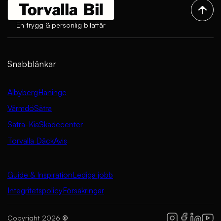
En trygg & personlig bilaffär
Snabblänkar
Albyberg
Haninge
Värmdö
Sätra
Sätra-Kia
Skadecenter
Torvalla Däck
Avis
Guide & Inspiration
Lediga jobb
Integritetspolicy
Försäkringar
Copyright 2026
©