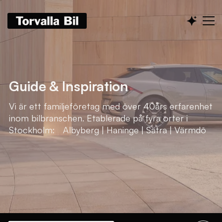
Guide & Inspiration
Vi är ett familjeföretag med över 40års erfarenhet
inom bilbranschen. Etablerade på fyra orter i
Stockholm: Albyberg | Haninge | Sätra | Värmdö