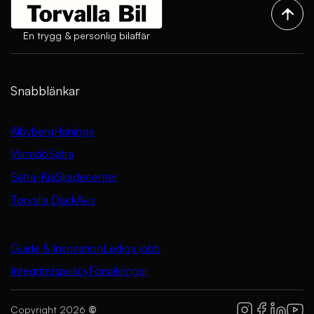
En trygg & personlig bilaffär
Snabblänkar
Albyberg
Haninge
Värmdö
Sätra
Sätra-Kia
Skadecenter
Torvalla Däck
Avis
Guide & Inspiration
Lediga jobb
Integritetspolicy
Försäkringar
Copyright 2026
©