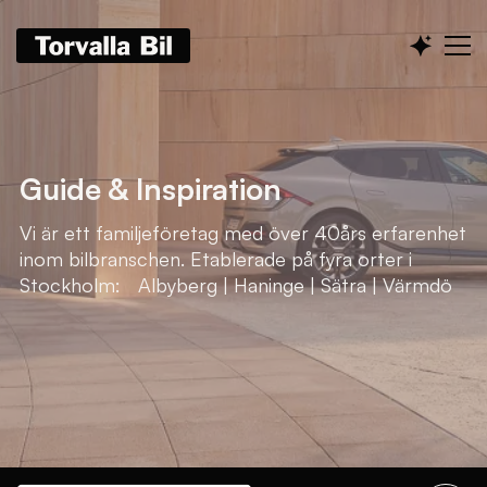
Guide & Inspiration
Vi är ett familjeföretag med över 40års erfarenhet
inom bilbranschen. Etablerade på fyra orter i
Stockholm: Albyberg | Haninge | Sätra | Värmdö