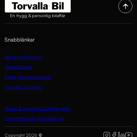
En trygg & personlig bilaffär
Snabblänkar
Albyberg
Haninge
Värmdö
Sätra
Sätra-Kia
Skadecenter
Torvalla Däck
Avis
Guide & Inspiration
Lediga jobb
Integritetspolicy
Försäkringar
Copyright 2026
©