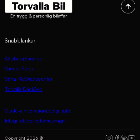
En trygg & personlig bilaffär
Snabblänkar
Albyberg
Haninge
Värmdö
Sätra
Sätra-Kia
Skadecenter
Torvalla Däck
Avis
Guide & Inspiration
Lediga jobb
Integritetspolicy
Försäkringar
Copyright 2026
©