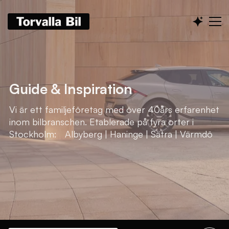
Guide & Inspiration
Vi är ett familjeföretag med över 40års erfarenhet
inom bilbranschen. Etablerade på fyra orter i
Stockholm: Albyberg | Haninge | Sätra | Värmdö