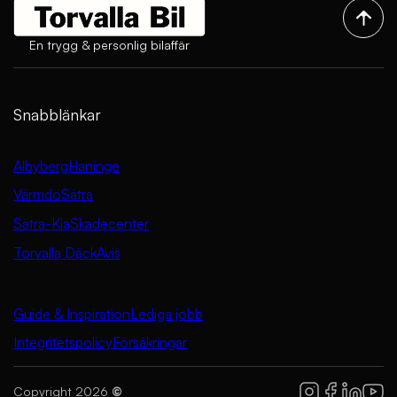
En trygg & personlig bilaffär
Snabblänkar
Albyberg
Haninge
Värmdö
Sätra
Sätra-Kia
Skadecenter
Torvalla Däck
Avis
Guide & Inspiration
Lediga jobb
Integritetspolicy
Försäkringar
Copyright 2026
©