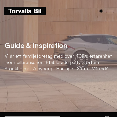
Guide & Inspiration
Vi är ett familjeföretag med över 40års erfarenhet
inom bilbranschen. Etablerade på fyra orter i
Stockholm: Albyberg | Haninge | Sätra | Värmdö