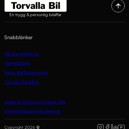
En trygg & personlig bilaffär
Snabblänkar
Albyberg
Haninge
Värmdö
Sätra
Sätra-Kia
Skadecenter
Torvalla Däck
Avis
Guide & Inspiration
Lediga jobb
Integritetspolicy
Försäkringar
Copyright 2026
©