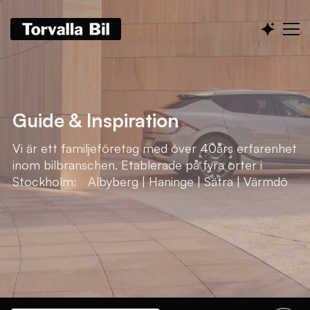
Guide & Inspiration
Vi är ett familjeföretag med över 40års erfarenhet
inom bilbranschen. Etablerade på fyra orter i
Stockholm: Albyberg | Haninge | Sätra | Värmdö