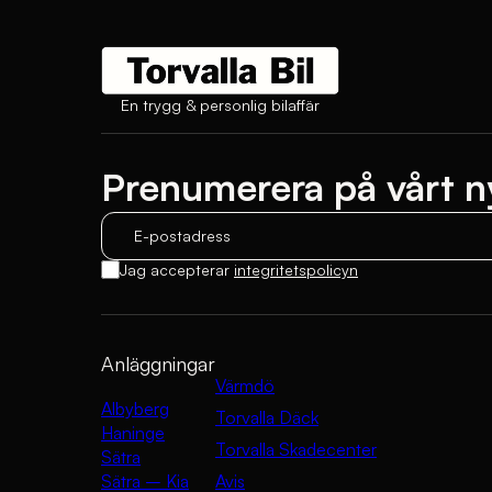
En trygg & personlig bilaffär
Prenumerera på vårt n
E-postadress
Jag accepterar
integritetspolicyn
Anläggningar
Värmdö
Albyberg
Torvalla Däck
Haninge
Torvalla Skadecenter
Sätra
Sätra – Kia
Avis