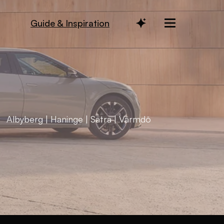
Guide & Inspiration
: Albyberg | Haninge | Sätra | Värmdö