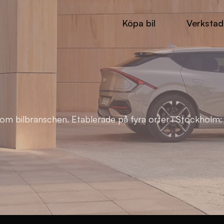
Köpa bil
Verkstad
nom bilbranschen. Etablerade på fyra orter i Stockholm