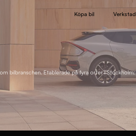
Köpa bil
Verkstad
nom bilbranschen. Etablerade på fyra orter i Stockholm