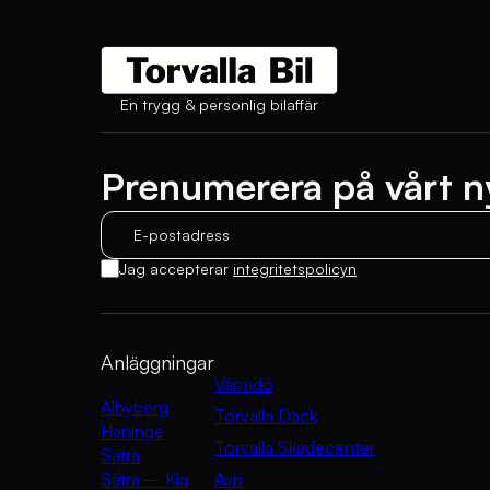
En trygg & personlig bilaffär
Prenumerera på vårt n
E-postadress
Jag accepterar
integritetspolicyn
Anläggningar
Värmdö
Albyberg
Torvalla Däck
Haninge
Torvalla Skadecenter
Sätra
Sätra – Kia
Avis