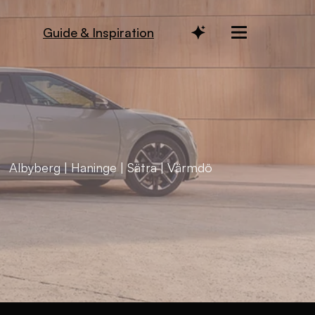
Guide & Inspiration
: Albyberg | Haninge | Sätra | Värmdö