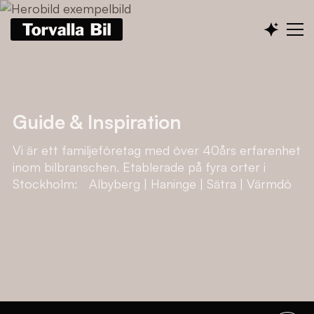
Guide & Inspiration
Vi är ett familjeföretag med över 40års erfarenhet
inom bilbranschen. Etablerade på fyra orter i
Stockholm: Albyberg | Haninge | Sätra | Värmdö