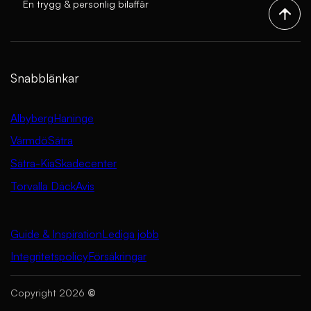
En trygg & personlig bilaffär
Snabblänkar
Albyberg
Haninge
Värmdö
Sätra
Sätra-Kia
Skadecenter
Torvalla Däck
Avis
Guide & Inspiration
Lediga jobb
Integritetspolicy
Försäkringar
Copyright 2026
©