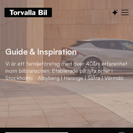
Guide & Inspiration
Vi är ett familjeföretag med över 40års erfarenhet
inom bilbranschen. Etablerade på fyra orter i
Stockholm: Albyberg | Haninge | Sätra | Värmdö