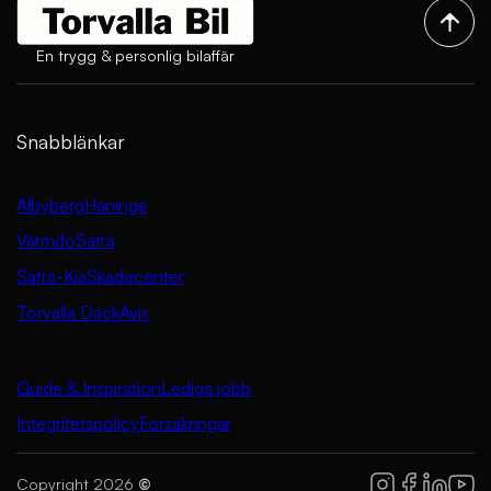
En trygg & personlig bilaffär
Snabblänkar
Albyberg
Haninge
Värmdö
Sätra
Sätra-Kia
Skadecenter
Torvalla Däck
Avis
Guide & Inspiration
Lediga jobb
Integritetspolicy
Försäkringar
Copyright 2026
©