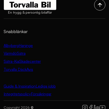
En trygg & personlig bilaffär
Snabblänkar
Albyberg
Haninge
Värmdö
Sätra
Sätra-Kia
Skadecenter
Torvalla Däck
Avis
Guide & Inspiration
Lediga jobb
Integritetspolicy
Försäkringar
Copyright 2026
©