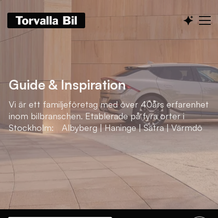
Guide & Inspiration
Vi är ett familjeföretag med över 40års erfarenhet
inom bilbranschen. Etablerade på fyra orter i
Stockholm: Albyberg | Haninge | Sätra | Värmdö