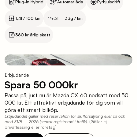
Plug-In Hybrid
Automatlåda
Fyrhjulsdrift
1,4l / 100 km
31 – 33g / km
360 kr årlig skatt
Erbjudande
Spara 50 000kr
Passa på, just nu är Mazda CX-60 nedsatt med 50
000 kr. Ett attraktivt erbjudande för dig som vill
göra ett smart bilköp.
Erbjudandet gäller med reservation för slutförsäljning eller till och
med 31/8 – 2026 (senast registrerad i trafik).
(Gäller ej
privatleasing eller företag)