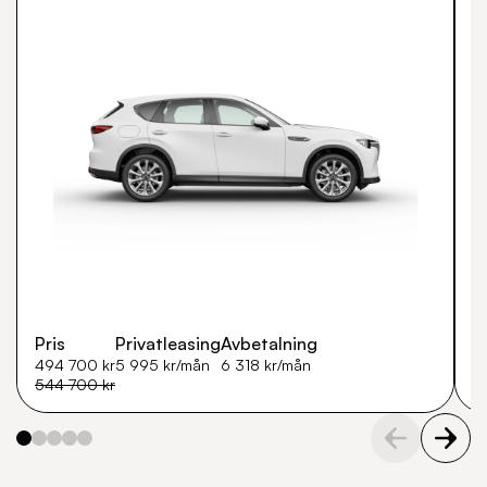
Pris
Privatleasing
Avbetalning
P
494 700 kr
5 995 kr/mån
6 318 kr/mån
5
544 700 kr
6