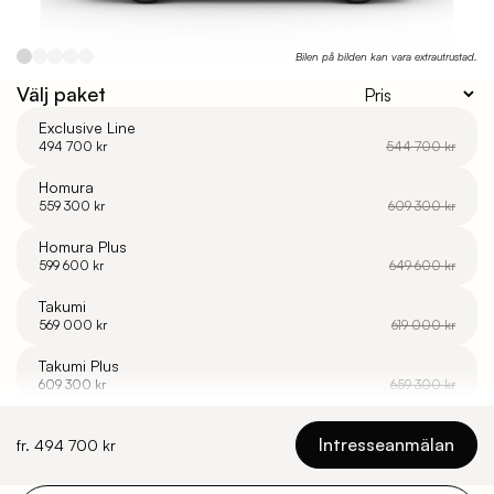
Bilen på bilden kan vara extrautrustad.
Välj paket
Exclusive Line
494 700 kr
544 700 kr
Homura
559 300 kr
609 300 kr
Homura Plus
599 600 kr
649 600 kr
Takumi
569 000 kr
619 000 kr
Takumi Plus
609 300 kr
659 300 kr
Intresseanmälan
fr. 494 700 kr